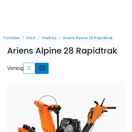
Skip to main content
UTLEIE
Forsiden
SALG
Snøfres
Ariens Alpine 28 Rapidtrak
SALG
Ariens Alpine 28 Rapidtrak
TJENESTER
Visning
AVDELINGER