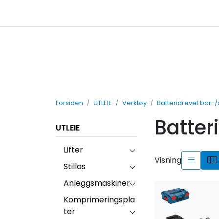
Skip to main content
Leiebetingelser
Forsiden
UTLEIE
Verktøy
Batteridrevet bor-
Batter
UTLEIE
Lifter
Visning
Stillas
Anleggsmaskiner
Komprimeringspla
ter