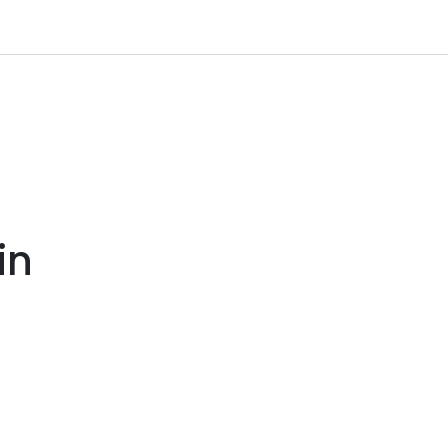
inkl. mva.
Infosenter
Logg inn
in