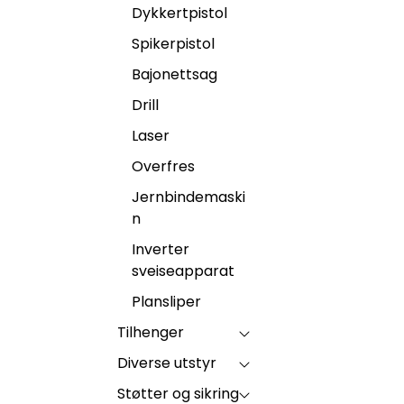
Dykkertpistol
Spikerpistol
Bajonettsag
Drill
Laser
Overfres
Jernbindemaski
n
Inverter
sveiseapparat
Plansliper
Tilhenger
Diverse utstyr
Støtter og sikring