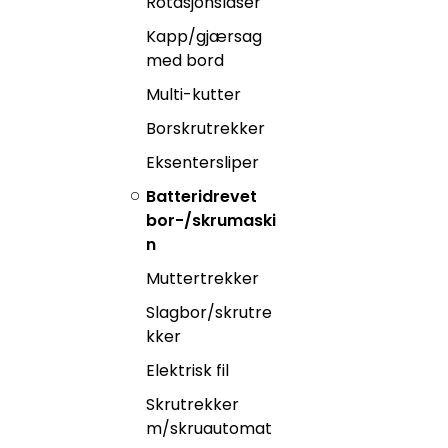
Rotasjonslaser
Kapp/gjærsag
med bord
Multi-kutter
Borskrutrekker
Eksentersliper
Batteridrevet
bor-/skrumaski
n
Muttertrekker
Slagbor/skrutre
kker
Elektrisk fil
Skrutrekker
m/skruautomat