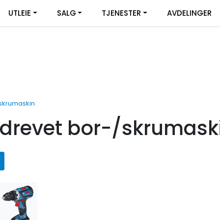
UTLEIE
SALG
TJENESTER
AVDELINGER
/skrumaskin
idrevet bor-/skrumask