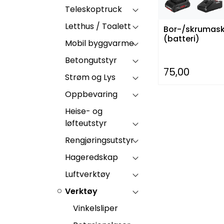
Teleskoptruck
Letthus / Toalett
Bor-/skrumask
(batteri)
Mobil byggvarme
Betongutstyr
75,00
Strøm og Lys
Oppbevaring
Heise- og
løfteutstyr
Rengjøringsutstyr
Hageredskap
Luftverktøy
Verktøy
Vinkelsliper