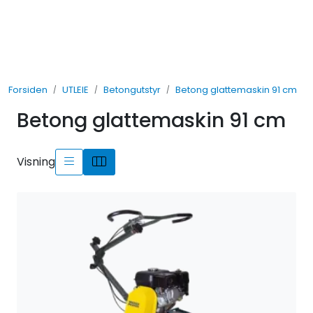
Skip to main content
UTLEIE
Forsiden
UTLEIE
Betongutstyr
Betong glattemaskin 91 cm
SALG
Betong glattemaskin 91 cm
TJENESTER
Visning
AVDELINGER