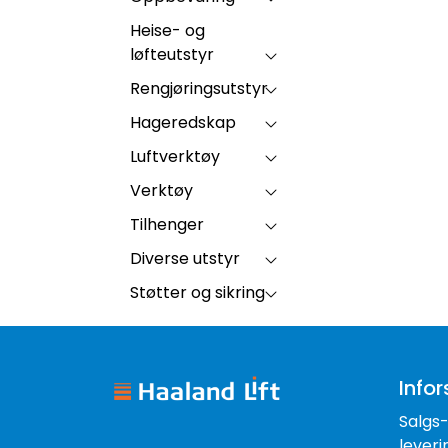
Heise- og
løfteutstyr
Rengjøringsutstyr
Hageredskap
Luftverktøy
Verktøy
Tilhenger
Diverse utstyr
Støtter og sikring
Infor
Salgs
leveri