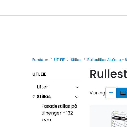
Skip to main content
Leiebetingelser
Forsiden
UTLEIE
Stillas
Rullestillas Alufase - 
Rulles
UTLEIE
Lifter
Visning
Stillas
Fasadestillas på
tilhenger - 132
kvm