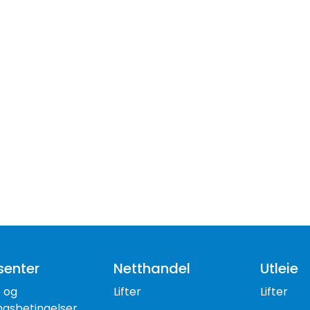
senter
Netthandel
Utleie
- og
Lifter
Lifter
ngsbetingelser