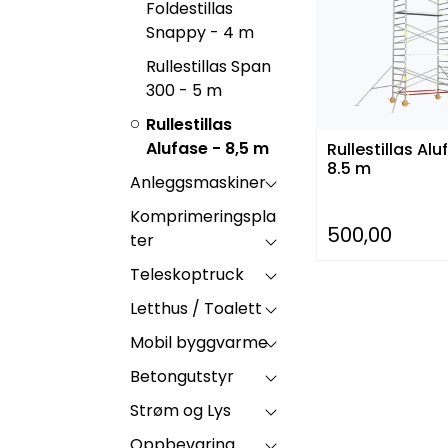
Foldestillas
Snappy - 4 m
Rullestillas Span
300 - 5 m
Rullestillas
Alufase - 8,5 m
Rullestillas Alu
8.5 m
Anleggsmaskiner
Komprimeringspla
500,00
ter
Teleskoptruck
Letthus / Toalett
Mobil byggvarme
Betongutstyr
Strøm og Lys
Oppbevaring