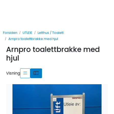
Skip to main content
UTLEIE
Forsiden
UTLEIE
Letthus / Toalett
SALG
Arnpro toalettbrakke med hjul
Arnpro toalettbrakke med
TJENESTER
hjul
AVDELINGER
Visning