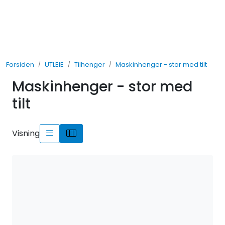
Skip to main content
UTLEIE
Forsiden
UTLEIE
Tilhenger
Maskinhenger - stor med tilt
SALG
Maskinhenger - stor med
TJENESTER
tilt
AVDELINGER
Visning