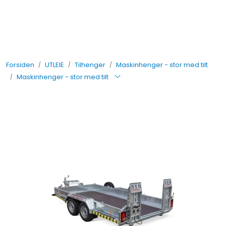
Skip to main content
UTLEIE
Forsiden
UTLEIE
Tilhenger
Maskinhenger - stor med tilt
SALG
Maskinhenger - stor med tilt
TJENESTER
AVDELINGER