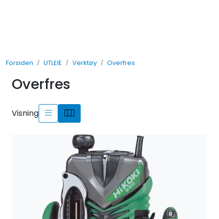
Skip to main content
UTLEIE
Forsiden
UTLEIE
Verktøy
Overfres
SALG
Overfres
TJENESTER
Visning
AVDELINGER