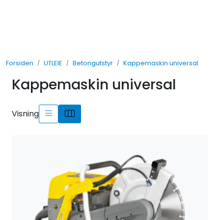
Skip to main content
UTLEIE
Forsiden
UTLEIE
Betongutstyr
Kappemaskin universal
SALG
Kappemaskin universal
TJENESTER
Visning
AVDELINGER