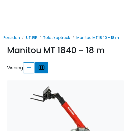
Skip to main content
UTLEIE
Forsiden
UTLEIE
Teleskoptruck
Manitou MT 1840 - 18 m
SALG
Manitou MT 1840 - 18 m
TJENESTER
Visning
AVDELINGER