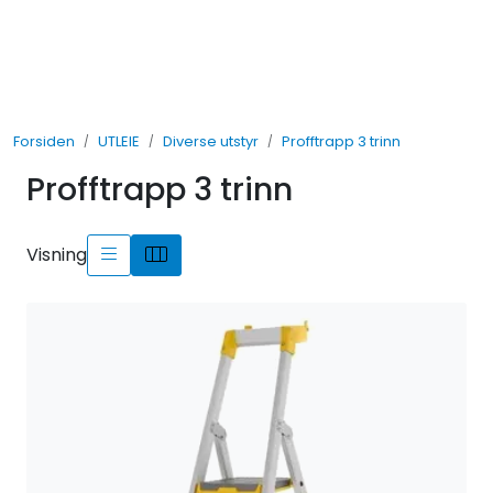
Skip to main content
UTLEIE
Forsiden
UTLEIE
Diverse utstyr
Profftrapp 3 trinn
SALG
Profftrapp 3 trinn
TJENESTER
Visning
AVDELINGER