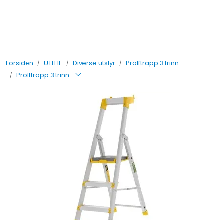
Skip to main content
UTLEIE
Forsiden
UTLEIE
Diverse utstyr
Profftrapp 3 trinn
SALG
Profftrapp 3 trinn
TJENESTER
AVDELINGER