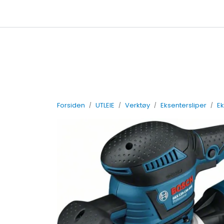
Skip to main content
Leiebetingelser
Forsiden
UTLEIE
Verktøy
Eksentersliper
Ek