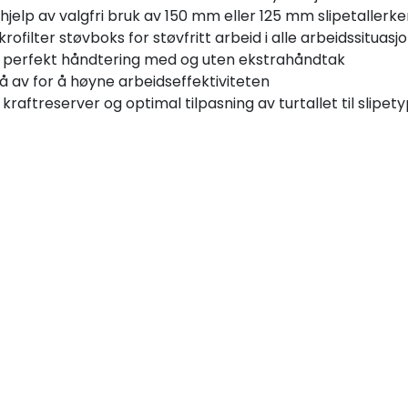
d hjelp av valgfri bruk av 150 mm eller 125 mm slipetaller
krofilter støvboks for støvfritt arbeid i alle arbeidssituasj
r perfekt håndtering med og uten ekstrahåndtak
å av for å høyne arbeidseffektiviteten
kraftreserver og optimal tilpasning av turtallet til slipet