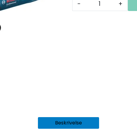
-
+
Beskrivelse