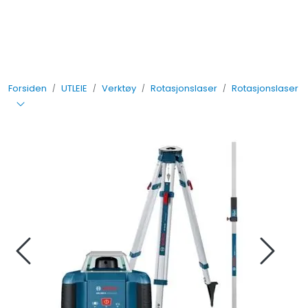
Skip to main content
UTLEIE
Forsiden
UTLEIE
Verktøy
Rotasjonslaser
Rotasjonslaser
SALG
TJENESTER
AVDELINGER