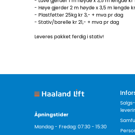
- Lave gjerder 1 m høyde x 3,5 m lengde kr 
- Høye gjerder 2 m høyde x 3,5 m lengde kr
- Plastføtter 25kg kr 3,- + mva pr dag
- Stativ/barelle kr 21,- + mva pr dag
Leveres pakket ferdig i stativ!
Infor
Salgs
leveri
Åpningstider
Samfu
Mandag - Fredag: 07:30 - 15:30
Perso