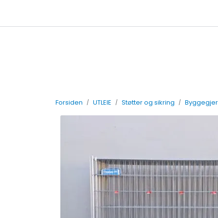
Skip to main content
Leiebetingelser
Forsiden
UTLEIE
Støtter og sikring
Byggegje