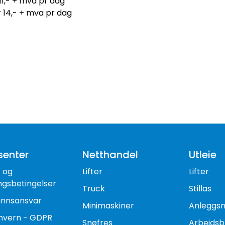
11,- + mva pr dag
 14,- + mva pr dag
senter
Netthandel
Utleie
- og
Lifter
Lifter
ngsbetingelser
Truck
Stillas
nnsansvar
Minimaskiner
Anleggs
nvern - GDPR
Snøfres
Arbeidsb