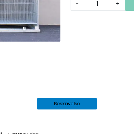
-
+
Beskrivelse