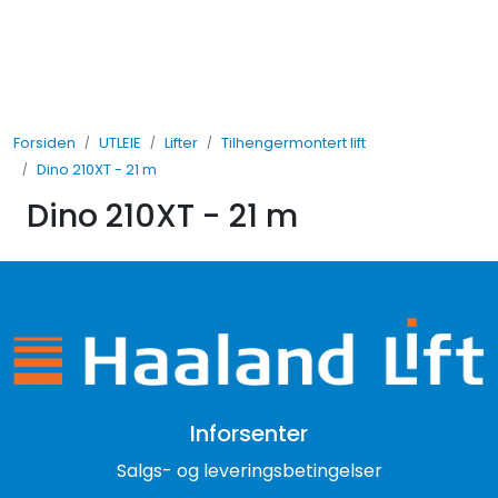
Skip to main content
UTLEIE
Forsiden
UTLEIE
Lifter
Tilhengermontert lift
SALG
Dino 210XT - 21 m
Dino 210XT - 21 m
TJENESTER
AVDELINGER
Inforsenter
Salgs- og leveringsbetingelser