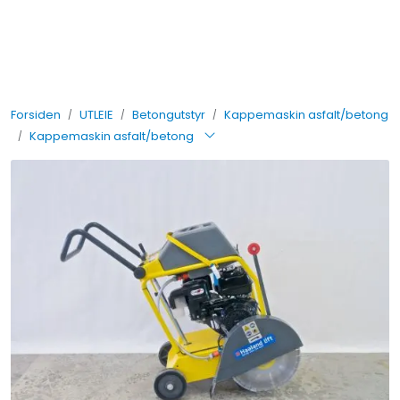
Skip to main content
UTLEIE
Forsiden
UTLEIE
Betongutstyr
Kappemaskin asfalt/betong
SALG
Kappemaskin asfalt/betong
TJENESTER
AVDELINGER