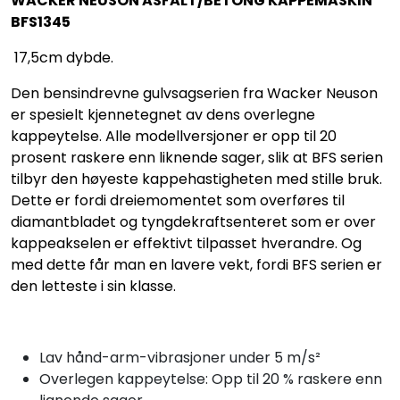
WACKER NEUSON ASFALT/BETONG KAPPEMASKIN
BFS1345
17,5cm dybde.
Den bensindrevne gulvsagserien fra Wacker Neuson
er spesielt kjennetegnet av dens overlegne
kappeytelse. Alle modellversjoner er opp til 20
prosent raskere enn liknende sager, slik at BFS serien
tilbyr den høyeste kappehastigheten med stille bruk.
Dette er fordi dreiemomentet som overføres til
diamantbladet og tyngdekraftsenteret som er over
kappeakselen er effektivt tilpasset hverandre. Og
med dette får man en lavere vekt, fordi BFS serien er
den letteste i sin klasse.
Lav hånd-arm-vibrasjoner under 5 m/s²
Overlegen kappeytelse: Opp til 20 % raskere enn