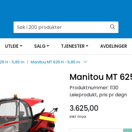
UTLEIE
SALG
TJENESTER
AVDELINGER
25 H - 5,85 m
Manitou MT 625 H - 5,85 m
Manitou MT 625
Produktnummer:
1130
Leieprodukt, pris pr døgn
3.625,00
inkl. mva.