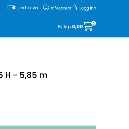
inkl. mva.
Infosenter
Logg inn
0
Beløp
0,00
 H - 5,85 m