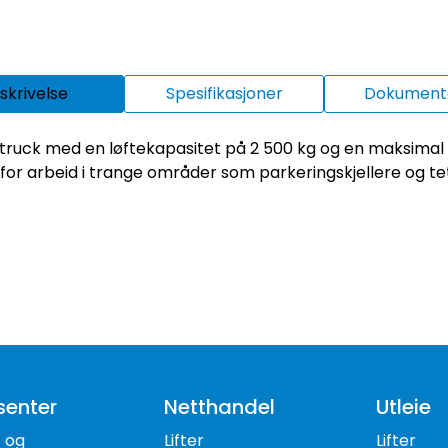
skrivelse
Spesifikasjoner
Dokumenta
ruck med en løftekapasitet på 2 500 kg og en maksimal
l for arbeid i trange områder som parkeringskjellere og 
senter
Netthandel
Utleie
- og
Lifter
Lifter