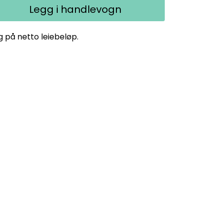
Legg i handlevogn
g på netto leiebeløp.