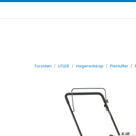
Skip to main content
Leiebetingelser
Forsiden
UTLEIE
Hageredskap
Plenlufter