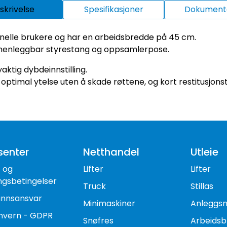
skrivelse
Spesifikasjoner
Dokumenta
jonelle brukere og har en arbeidsbredde på 45 cm.
menleggbar styrestang og oppsamlerpose.
aktig dybdeinnstilling.
ptimal ytelse uten å skade røttene, og kort restitusjonst
senter
Netthandel
Utleie
- og
Lifter
Lifter
ngsbetingelser
Truck
Stillas
nnsansvar
Minimaskiner
Anleggs
nvern - GDPR
Snøfres
Arbeidsb