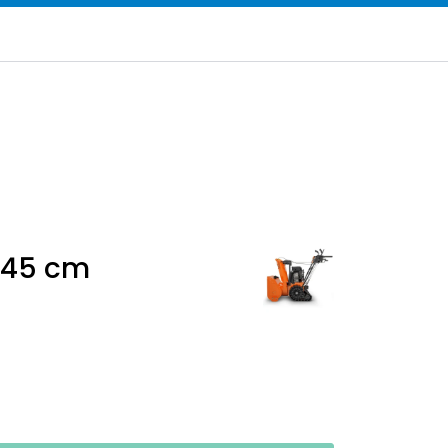
inkl. mva.
Infosenter
Logg inn
T 45 cm