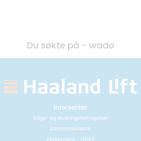
Skip to main content
UTLEIE
Du søkte på - wado
SALG
TJENESTER
AVDELINGER
Inforsenter
Salgs- og leveringsbetingelser
Samfunnsansvar
Personvern - GDPR