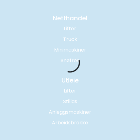
Netthandel
Lifter
Truck
Minimaskiner
Snøfres
Utleie
Lifter
Stillas
Anleggsmaskiner
Arbeidsbrakke