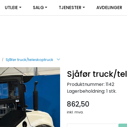
UTLEIE
SALG
TJENESTER
AVDELINGER
Sjåfør truck/teleskoptruck
Sjåfør truck/t
Produktnummer:
1142
Lagerbeholdning:
1 stk.
862,50
inkl. mva.