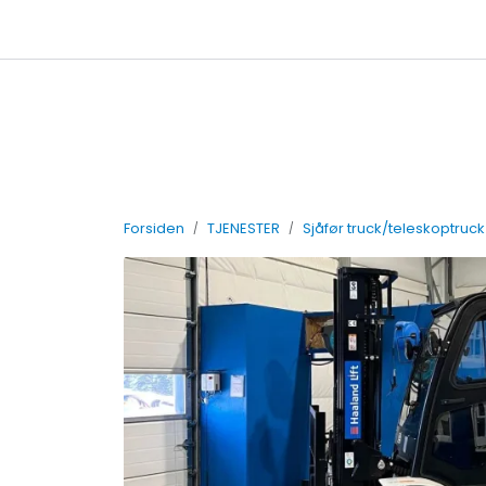
Skip to main content
Leiebetingelser
Forsiden
TJENESTER
Sjåfør truck/teleskoptruck