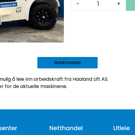
-
+
Beskrivelse
mulig å leie inn arbeidskraft fra Haaland Lift AS.
er for de aktuelle maskinene.
senter
Netthandel
Utleie