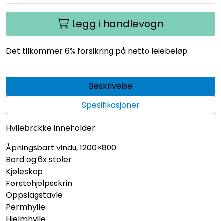
Legg i handlevogn
Det tilkommer 6% forsikring på netto leiebeløp.
Beskrivelse
Spesifikasjoner
Hvilebrakke inneholder:
Åpningsbart vindu, 1200×800
Bord og 6x stoler
Kjøleskap
Førstehjelpsskrin
Oppslagstavle
Permhylle
Hjelmhylle