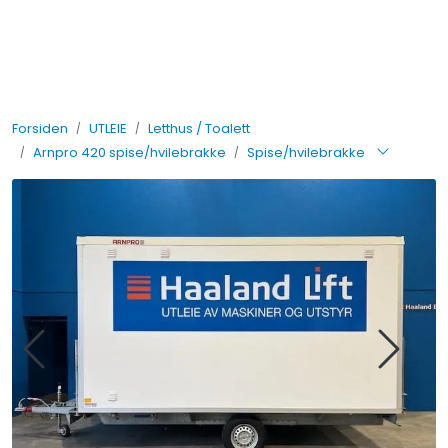
Skip to main content
UTLEIE
Forsiden
UTLEIE
Letthus / Toalett
SALG
Arnpro 420 spise/hvilebrakke
Spise/hvilebrakke
TJENESTER
AVDELINGER