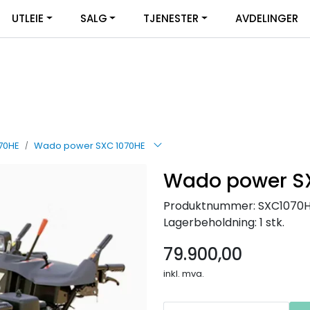
UTLEIE
SALG
TJENESTER
AVDELINGER
70HE
Wado power SXC 1070HE
Wado power S
Produktnummer:
SXC1070
Lagerbeholdning:
1 stk.
79.900,00
inkl. mva.