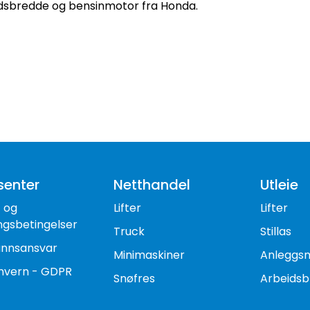
dsbredde og bensinmotor fra Honda.
senter
Netthandel
Utleie
- og
Lifter
Lifter
ngsbetingelser
Truck
Stillas
nnsansvar
Minimaskiner
Anleggs
nvern - GDPR
Snøfres
Arbeidsb