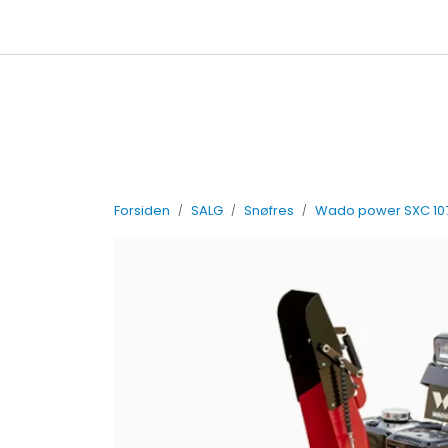
Skip to main content
Leiebetingelser
Forsiden
SALG
Snøfres
Wado power SXC 10