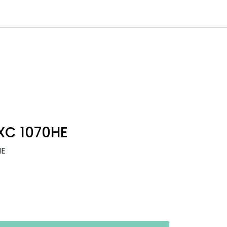
inkl. mva.
Infosenter
Logg inn
XC 1070HE
HE