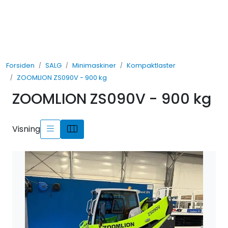
Skip to main content
UTLEIE
Forsiden
SALG
Minimaskiner
Kompaktlaster
SALG
ZOOMLION ZS090V - 900 kg
ZOOMLION ZS090V - 900 kg
TJENESTER
AVDELINGER
Visning